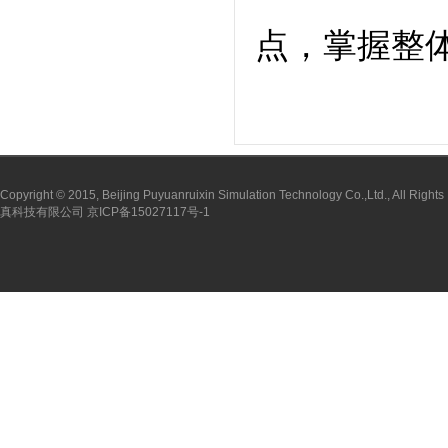
点，掌握整
Copyright © 2015, Beijing Puyuanruixin Simulation Technology Co.,Ltd., All 
真科技有限公司 京ICP备15027117号-1