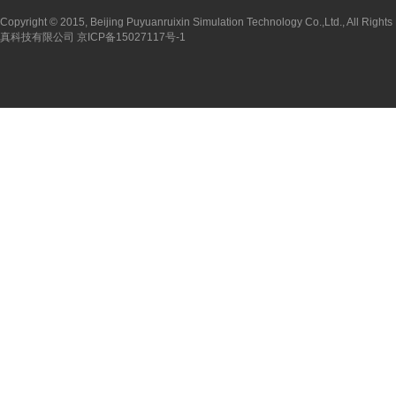
Copyright © 2015, Beijing Puyuanruixin Simulation Technology Co.,Ltd., All 
真科技有限公司 京ICP备15027117号-1