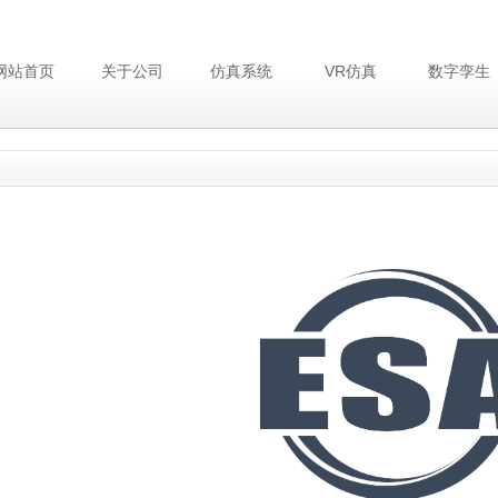
网站首页
关于公司
仿真系统
VR仿真
数字孪生