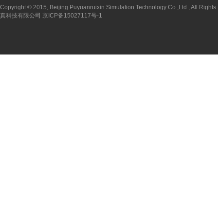
Copyright © 2015, Beijing Puyuanruixin Simulation Technology Co.,Ltd., All 
真科技有限公司 京ICP备15027117号-1